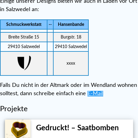
Einige unserer Designs bieten wir auch in Läden vor Ort
in Salzwedel an:
Schmuckwerkstatt
--
Hansenbande
Breite Straße 15
Burgstr. 18
29410 Salzwedel
29410 Salzwedel
xxxx
Falls Du nicht in der Altmark oder im Wendland wohnen
solltest, dann schreibe einfach eine
E-Mail
Projekte
Gedruckt! – Saatbomben