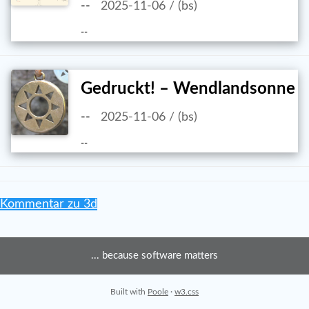
--
2025-11-06 / (bs)
--
Gedruckt! – Wendlandsonne
--
2025-11-06 / (bs)
--
Kommentar zu 3d
... because software matters
Built with
Poole
·
w3.css